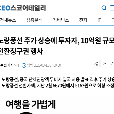
전체뉴스
심층분석
거버넌스
전자
IT
노랑풍선 주가 상승에 투자자, 10억원 규
전환청구권 행사
최수빈 기자
입력 2025-08-11 07:00:00
노랑풍선, 중국 단체관광객 무비자 입국 허용 발표 직후 주가 상
노랑풍선 전환가액, 지난 2월 6670원에서 5163원으로 하향 조