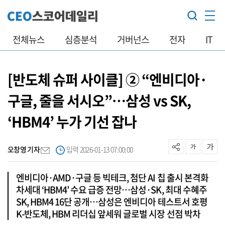
전체뉴스
심층분석
거버넌스
전자
IT
[반도체 슈퍼 사이클] ② “엔비디아·
구글, 줄을 서시오”…삼성 vs SK,
‘HBM4’ 누가 기선 잡나
오창영 기자
입력 2026-01-13 07:00:00
엔비디아·AMD·구글 등 빅테크, 첨단 AI 칩 출시 본격화
차세대 ‘HBM4’ 수요 급증 전망…삼성·SK, 최대 수혜주
SK, HBM4 16단 공개…삼성은 엔비디아 테스트서 호평
K-반도체, HBM 리더십 앞세워 글로벌 시장 선점 박차