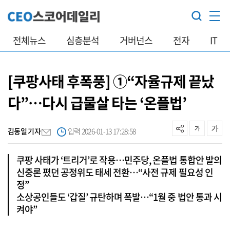
전체뉴스
심층분석
거버넌스
전자
IT
[쿠팡사태 후폭풍] ①“자율규제 끝났
다”…다시 급물살 타는 ‘온플법’
김동일 기자
입력 2026-01-13 17:28:58
쿠팡 사태가 ‘트리거’로 작용…민주당, 온플법 통합안 발의
신중론 폈던 공정위도 태세 전환…“사전 규제 필요성 인
정”
소상공인들도 ‘갑질’ 규탄하며 폭발…“1월 중 법안 통과 시
켜야”