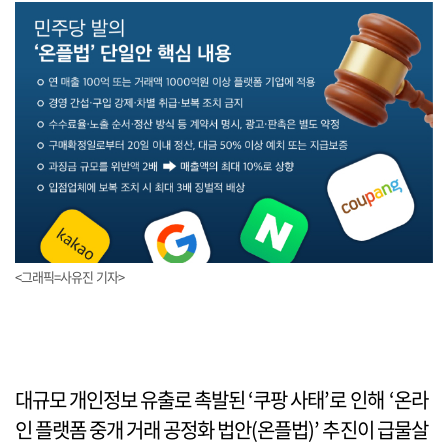
<그래픽=사유진 기자>
대규모 개인정보 유출로 촉발된 ‘쿠팡 사태’로 인해 ‘온라
인 플랫폼 중개 거래 공정화 법안(온플법)’ 추진이 급물살