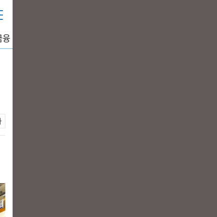
금융
중공업
생활경제
그래픽뉴스
DATA+