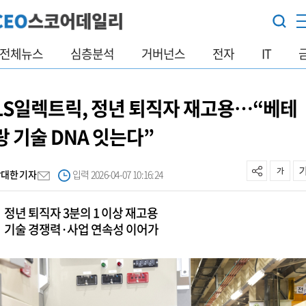
전체뉴스
심층분석
거버넌스
전자
IT
LS일렉트릭, 정년 퇴직자 재고용…“베테
랑 기술 DNA 잇는다”
박대한 기자
입력 2026-04-07 10:16:24
정년 퇴직자 3분의 1 이상 재고용
기술 경쟁력·사업 연속성 이어가