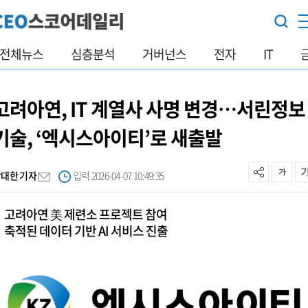
전체뉴스
심층분석
거버넌스
전자
IT
고려아연, IT 계열사 사명 변경…서린정보
기술, ‘엑시스아이티’로 새출발
박대한 기자
입력 2026-04-07 10:49:35
고려아연 美 제련소 프로젝트 참여
축적된 데이터 기반 AI 서비스 진출