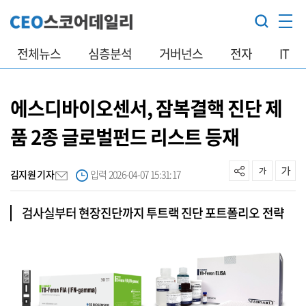
전체뉴스
심층분석
거버넌스
전자
IT
에스디바이오센서, 잠복결핵 진단 제
품 2종 글로벌펀드 리스트 등재
김지원 기자
입력 2026-04-07 15:31:17
검사실부터 현장진단까지 투트랙 진단 포트폴리오 전략