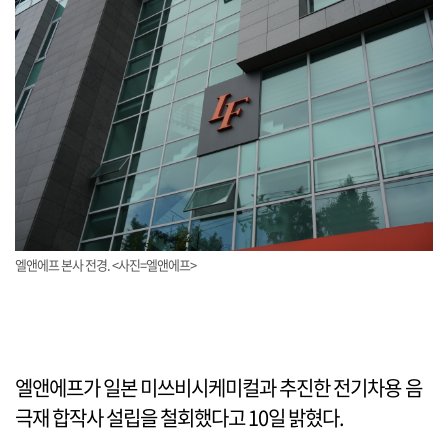
엘앤에프 본사 전경. <사진=엘앤에프>
엘앤에프가 일본 미쓰비시케미컬과 추진한 전기차용 음
극재 합작사 설립을 철회했다고 10일 밝혔다.