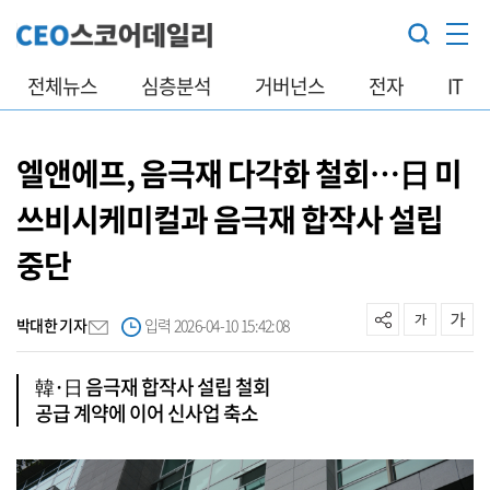
전체뉴스
심층분석
거버넌스
전자
IT
엘앤에프, 음극재 다각화 철회…日 미
쓰비시케미컬과 음극재 합작사 설립
중단
박대한 기자
입력 2026-04-10 15:42:08
韓·日 음극재 합작사 설립 철회
공급 계약에 이어 신사업 축소