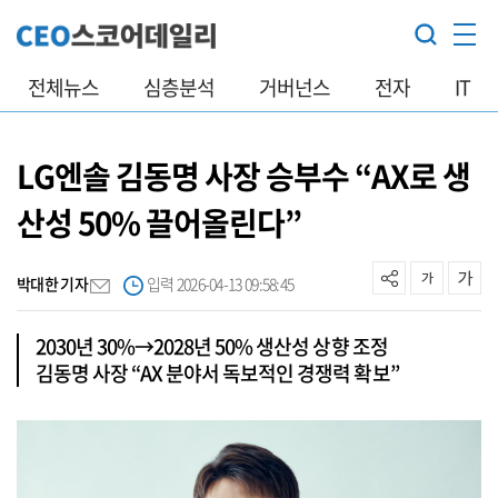
전체뉴스
심층분석
거버넌스
전자
IT
LG엔솔 김동명 사장 승부수 “AX로 생
산성 50% 끌어올린다”
박대한 기자
입력 2026-04-13 09:58:45
2030년 30%→2028년 50% 생산성 상향 조정
김동명 사장 “AX 분야서 독보적인 경쟁력 확보”