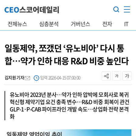
전체뉴스
심층분석
거버넌스
전자
IT
일동제약, 쪼갰던 ‘유노비아’ 다시 통
합…약가 인하 대응 R&D 비중 높인다
김지원 기자
입력 2026-04-15 07:00:00
유노비아 2023년 분사…약가 인하 압박에 모회사로 복귀
혁신형 제약기업 요건 충족 변수…R&D 비중 회복이 관건
GLP-1·P-CAB 파이프라인 개발 속도…상업화 전략 본격
화