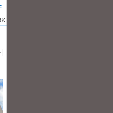
금융
중공업
생활경제
그래픽뉴스
DATA+