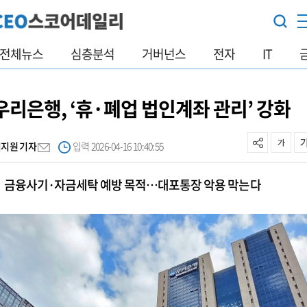
전체뉴스
심층분석
거버넌스
전자
IT
우리은행, ‘휴·폐업 법인계좌 관리’ 강화
이지원 기자
입력 2026-04-16 10:40:55
금융사기·자금세탁 예방 목적…대포통장 악용 막는다