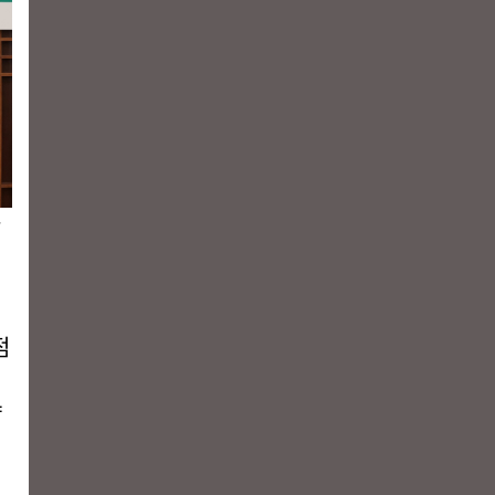
사
점
약