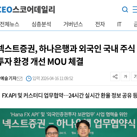
전체뉴스
심층분석
거버넌스
전자
IT
넥스트증권, 하나은행과 외국인 국내 주식
투자 환경 개선 MOU 체결
박예슬 기자
입력 2026-04-16 11:09:52
FX API 및 커스터디 업무협약…24시간 실시간 환율 정보 공유 