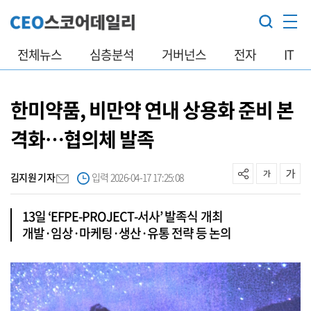
전체뉴스
심층분석
거버넌스
전자
IT
한미약품, 비만약 연내 상용화 준비 본
격화…협의체 발족
김지원 기자
입력 2026-04-17 17:25:08
13일 ‘EFPE-PROJECT-서사’ 발족식 개최
개발·임상·마케팅·생산·유통 전략 등 논의