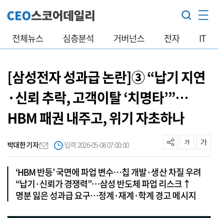
전체뉴스
심층분석
거버넌스
전자
IT
[삼성전자 성과급 논란]③ “납기 지연
·신뢰 추락, 고객이탈 ‘치명타’”…
HBM 패권 내주고, 위기 자초하나
박대한 기자
입력 2026-05-08 07:00:00
‘HBM 반등’ 국면에 파업 변수…칩 개발·생산 차질 우려
“납기·신뢰가 경쟁력”…삼성 반도체 파업 리스크↑
명분 잃은 성과급 요구…정계·재계·학계 경고 메시지