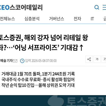
전체뉴스
심층분석
거버넌스
전자
IT
토스증권, 해외 강자 넘어 리테일 왕
좌?…‘어닝 서프라이즈’ 기대감↑
박예슬 기자
입력 2026-05-08 07:00:00
거래대금 1월 70조 돌파, 1분기 244조원 기록
국내주식 수수료 무료화·증시 활성화 힘입어
작년 순익 탑10 진입…올해 상위권 도약 기대