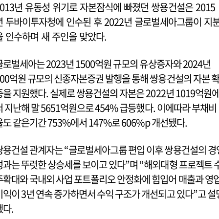
2013년 유동성 위기로 자본잠식에 빠졌던 쌍용건설은 2015
년 두바이투자청에 인수된 후 2022년 글로벌세아그룹이 지
을 인수하며 새 주인을 맞았다.
글로벌세아는 2023년 1500억원 규모의 유상증자와 2024년
500억원 규모의 신종자본증권 발행을 통해 쌍용건설의 자본 
중을 지원했다. 실제로 쌍용건설의 자본은 2022년 1019억원
서 지난해 말 5651억원으로 454% 급등했다. 이에따라 부채비
율도 같은기간 753%에서 147%로 606%p 개선됐다.
쌍용건설 관계자는 “글로벌세아그룹 편입 이후 쌍용건설의 경
성과는 뚜렷한 상승세를 보이고 있다”며 “해외대형 프로젝트 
주확대와 국내외 사업 포트폴리오 안정화에 힘입어 매출과 영
이익이 3년 연속 증가하면서 수익 구조가 개선되고 있다”고 설
했다.