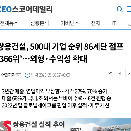
전체뉴스
심층분석
거버넌스
전자
IT
쌍용건설, 500대 기업 순위 86계단 점프
‘366위’…외형·수익성 확대
박수연 기자
입력 2026-05-08 17:40:00
3년간 매출, 영업이익 우상향…각각 27%, 70% 증가
매출 66%가 국내, 해외서는 두바이 주력…6건 진행 중
2022년 말 글로벌세아그룹 편입 이후 실적·재무 개선