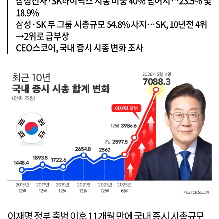
삼성전자·SK하이닉스 시총 비중 40% 넘어서…23.5% 및
18.9%
삼성·SK 두 그룹 시총규모 54.8% 차지…SK, 10년전 4위
→2위로 급부상
CEO스코어, 국내 증시 시총 변화 조사
이재명 정부 출범 이후 11개월 만에 국내 증시 시총규모