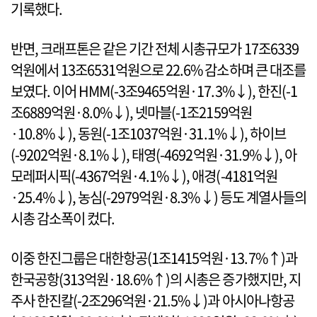
기록했다.
반면, 크래프톤은 같은 기간 전체 시총규모가 17조6339
억원에서 13조6531억원으로 22.6% 감소하며 큰 대조를
보였다. 이어 HMM(-3조9465억원·17.3%↓), 한진(-1
조6889억원·8.0%↓), 넷마블(-1조2159억원
·10.8%↓), 동원(-1조1037억원·31.1%↓), 하이브
(-9202억원·8.1%↓), 태영(-4692억원·31.9%↓), 아
모레퍼시픽(-4367억원·4.1%↓), 애경(-4181억원
·25.4%↓), 농심(-2979억원·8.3%↓) 등도 계열사들의
시총 감소폭이 컸다.
이중 한진그룹은 대한항공(1조1415억원·13.7%↑)과
한국공항(313억원·18.6%↑)의 시총은 증가했지만, 지
주사 한진칼(-2조296억원·21.5%↓)과 아시아나항공