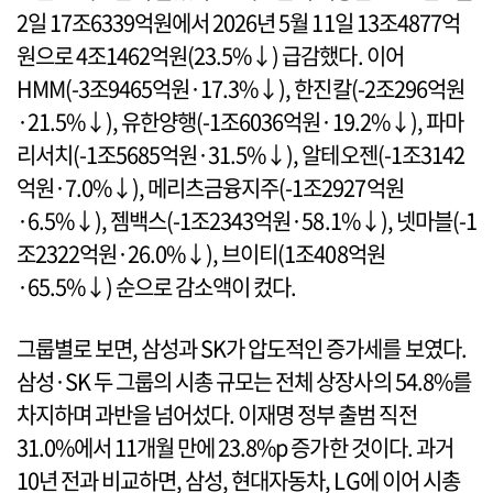
2일 17조6339억원에서 2026년 5월 11일 13조4877억
원으로 4조1462억원(23.5%↓) 급감했다. 이어
HMM(-3조9465억원·17.3%↓), 한진칼(-2조296억원
·21.5%↓), 유한양행(-1조6036억원·19.2%↓), 파마
리서치(-1조5685억원·31.5%↓), 알테오젠(-1조3142
억원·7.0%↓), 메리츠금융지주(-1조2927억원
·6.5%↓), 젬백스(-1조2343억원·58.1%↓), 넷마블(-1
조2322억원·26.0%↓), 브이티(1조408억원
·65.5%↓) 순으로 감소액이 컸다.
그룹별로 보면, 삼성과 SK가 압도적인 증가세를 보였다.
삼성·SK 두 그룹의 시총 규모는 전체 상장사의 54.8%를
차지하며 과반을 넘어섰다. 이재명 정부 출범 직전
31.0%에서 11개월 만에 23.8%p 증가한 것이다. 과거
10년 전과 비교하면, 삼성, 현대자동차, LG에 이어 시총