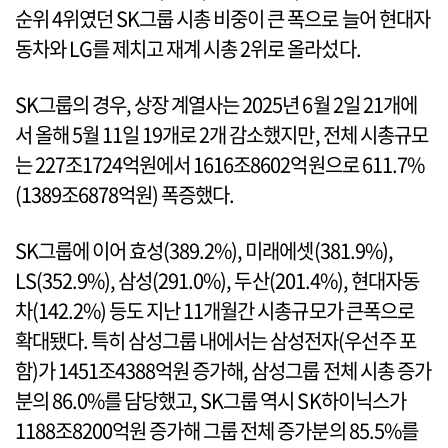
순위 4위였던 SK그룹 시총 비중이 큰 폭으로 늘어 현대자
동차와 LG를 제치고 재계 시총 2위로 올라섰다.
SK그룹의 경우, 상장 계열사는 2025년 6월 2일 21개에
서 올해 5월 11일 19개로 2개 감소했지만, 전체 시총규모
는 227조1724억원에서 1616조8602억원으로 611.7%
(1389조6878억원) 폭증했다.
SK그룹에 이어 효성(389.2%), 미래에셋(381.9%),
LS(352.9%), 삼성(291.0%), 두산(201.4%), 현대자동
차(142.2%) 등도 지난 11개월간 시총규모가 큰폭으로
확대됐다. 특히 삼성그룹 내에서는 삼성전자(우선주 포
함)가 1451조4388억원 증가해, 삼성그룹 전체 시총 증가
분의 86.0%를 담당했고, SK그룹 역시 SK하이닉스가
1188조8200억원 증가해 그룹 전체 증가분의 85.5%를