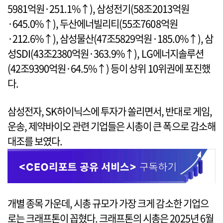
5981억원·251.1%↑), 삼성전기(58조2013억원
·645.0%↑), 두산에너빌리티(55조7608억원
·212.6%↑), 삼성물산(47조5829억원·185.0%↑), 삼
성SDI(43조2380억원·363.9%↑), LG에너지솔루션
(42조9390억원·64.5%↑) 등이 상위 10위권에 포진했
다.
삼성전자, SK하이닉스에 투자가 쏠리면서, 반대로 게임,
운송, 제약바이오 관련 기업들은 시총이 큰 폭으로 감소해
대조를 보였다.
개별 종목 가운데, 시총 규모가 가장 크게 감소한 기업으
로는 크래프톤이 꼽혔다. 크래프톤의 시총은 2025년 6월