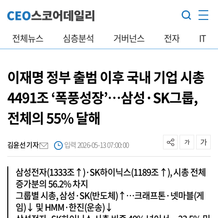
전체뉴스
심층분석
거버넌스
전자
IT
이재명 정부 출범 이후 국내 기업 시총
4491조 ‘폭풍성장’…삼성·SK그룹,
전체의 55% 달해
김윤선 기자
입력 2026-05-13 07:00:00
삼성전자(1333조↑)·SK하이닉스(1189조↑), 시총 전체
증가분의 56.2% 차지
그룹별 시총, 삼성·SK(반도체)↑…크래프톤·넷마블(게
임)↓ 및 HMM·한진(운송)↓