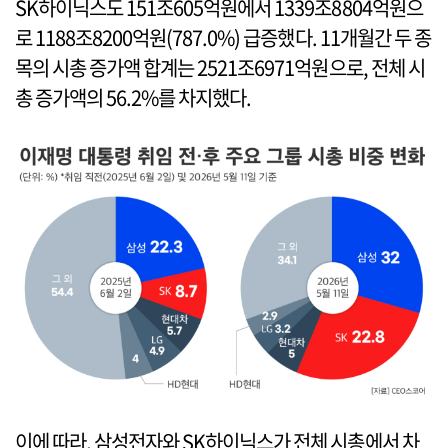
SK하이닉스도 151조605억원에서 1339조8804억원으
로 1188조8200억원(787.0%) 급증했다. 11개월간 두 종
목의 시총 증가액 합계는 2521조6971억원으로, 전체 시
총 증가액의 56.2%를 차지했다.
이에 따라, 삼성전자와 SK하이닉스가 전체 시총에서 차