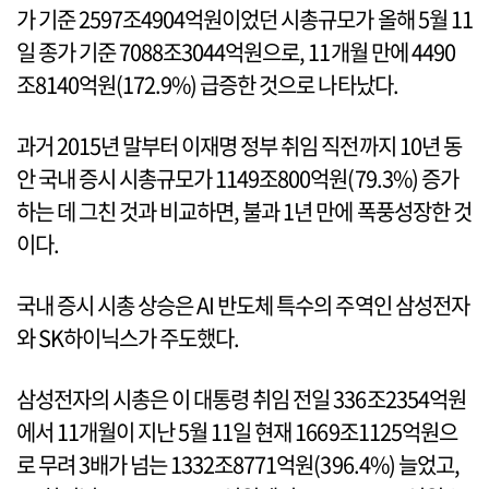
가 기준 2597조4904억원이었던 시총규모가 올해 5월 11
일 종가 기준 7088조3044억원으로, 11개월 만에 4490
조8140억원(172.9%) 급증한 것으로 나타났다.
과거 2015년 말부터 이재명 정부 취임 직전까지 10년 동
안 국내 증시 시총규모가 1149조800억원(79.3%) 증가
하는 데 그친 것과 비교하면, 불과 1년 만에 폭풍성장한 것
이다.
국내 증시 시총 상승은 AI 반도체 특수의 주역인 삼성전자
와 SK하이닉스가 주도했다.
삼성전자의 시총은 이 대통령 취임 전일 336조2354억원
에서 11개월이 지난 5월 11일 현재 1669조1125억원으
로 무려 3배가 넘는 1332조8771억원(396.4%) 늘었고,