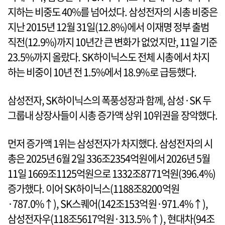
지하는 비중도 40%를 넘어섰다. 삼성전자의 시총 비중은
지난 2015년 12월 31일(12.8%)에서 이재명 정부 출범
직전(12.9%)까지 10년간 큰 변화가 없었지만, 11일 기준
23.5%까지 올랐다. SK하이닉스도 전체 시총에서 차지
하는 비중이 10년 전 1.5%에서 18.9%로 급등했다.
삼성전자, SK하이닉스의 폭풍성장과 함께, 삼성·SK 두
그룹내 상장사들이 시총 증가액 상위 10위권을 장악했다.
먼저 증가액 1위는 삼성전자가 차지했다. 삼성전자의 시
총은 2025년 6월 2일 336조2354억원에서 2026년 5월
11일 1669조1125억원으로 1332조8771억원(396.4%)
증가했다. 이어 SK하이닉스(1188조8200억원
·787.0%↑), SK스퀘어(142조153억원·971.4%↑),
삼성전자우(118조5617억원·313.5%↑), 현대차(94조