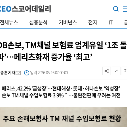
전체뉴스
심층분석
거버넌스
전자
IT
DB손보, TM채널 보험료 업계유일 ‘1조 돌
파’…메리츠화재 증가율 ‘최고’
백종훈 기자
입력 2026-05-16 07:00:00
메리츠, 42.2% ‘급성장’…현대해상·롯데·하나손보 ‘역성장’
손보 TM 채널 수입보험료 3.9%↑…불완전판매 우려는 여전