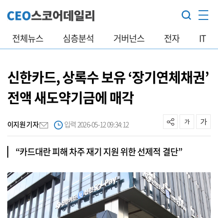
전체뉴스
심층분석
거버넌스
전자
IT
신한카드, 상록수 보유 ‘장기연체채권’
전액 새도약기금에 매각
이지원 기자
입력 2026-05-12 09:34:12
“카드대란 피해 차주 재기 지원 위한 선제적 결단”