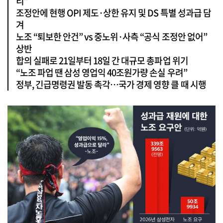
리”
조정안에 현행 OPI 제도·상한 유지 및 DS 특별 성과급 담
겨
노조 “퇴보한 안건” vs 중노위·사측 “공식 조정안 없어”
상반
합의 실패로 21일부터 18일 간 대규모 총파업 위기
“노조 파업 땐 삼성 영업익 40조원가량 손실 우려”
정부, 긴급명령권 발동 촉각…국가 경제 영향 클 때 시행