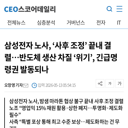
전체뉴스
심층분석
거버넌스
전자
IT
삼성전자 노사, ‘사후 조정’ 끝내 결
렬…반도체 생산 차질 ‘위기’, 긴급명
령권 발동되나
오창영 기자
입력 2026-05-13 05:54:15
삼성전자 노사, 밤샘 마라톤 협상 불구 끝내 사후 조정 결렬
노조 “영업익 15% 재원 활용·상한 폐지…투명화·제도화
필수”
사측 “특별 포상 통해 최고 수준 보상…제도화하는 건 무