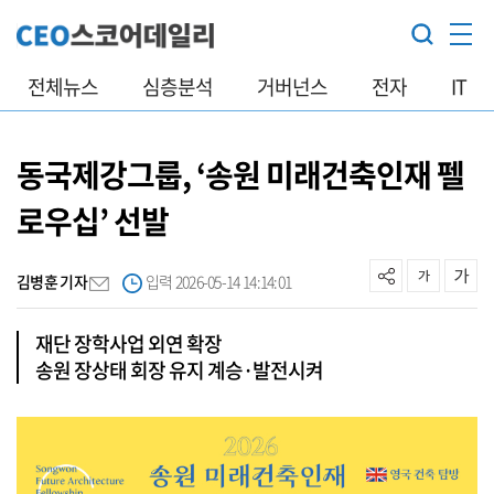
전체뉴스
심층분석
거버넌스
전자
IT
동국제강그룹, ‘송원 미래건축인재 펠
로우십’ 선발
김병훈 기자
입력 2026-05-14 14:14:01
재단 장학사업 외연 확장
송원 장상태 회장 유지 계승·발전시켜