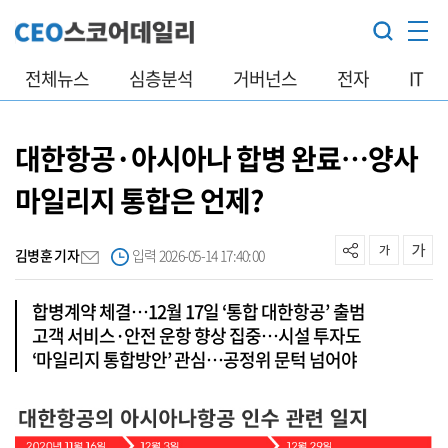
전체뉴스
심층분석
거버넌스
전자
IT
대한항공·아시아나 합병 완료…양사
마일리지 통합은 언제?
김병훈 기자
입력 2026-05-14 17:40:00
합병계약 체결…12월 17일 ‘통합 대한항공’ 출범
고객 서비스·안전 운항 향상 집중…시설 투자도
‘마일리지 통합방안’ 관심…공정위 문턱 넘어야