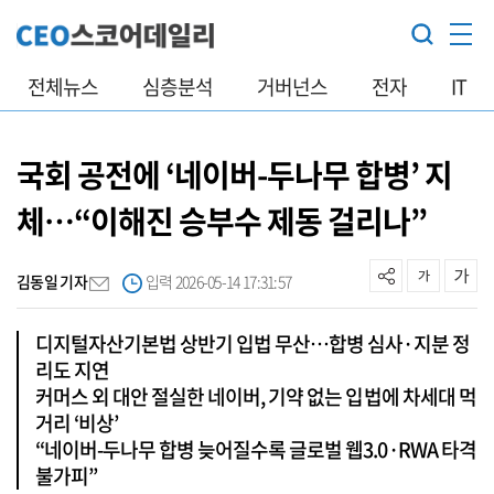
전체뉴스
심층분석
거버넌스
전자
IT
국회 공전에 ‘네이버-두나무 합병’ 지
체…“이해진 승부수 제동 걸리나”
김동일 기자
입력 2026-05-14 17:31:57
디지털자산기본법 상반기 입법 무산…합병 심사·지분 정
리도 지연
커머스 외 대안 절실한 네이버, 기약 없는 입법에 차세대 먹
거리 ‘비상’
“네이버-두나무 합병 늦어질수록 글로벌 웹3.0·RWA 타격
불가피”