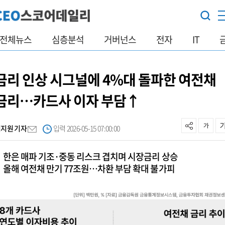
전체뉴스
심층분석
거버넌스
전자
IT
금리 인상 시그널에 4%대 돌파한 여전채
금리…카드사 이자 부담↑
이지원 기자
입력 2026-05-15 07:00:00
한은 매파 기조·중동 리스크 겹치며 시장금리 상승
올해 여전채 만기 77조원…차환 부담 확대 불가피