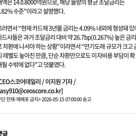
래액은 14조8000억원으로, 해당 물량의 평균 조달금리는
3.82% 수준”이라고 설명했다.
그러면서 “현재 카드채 3년물 금리는 4.09% 내외에 형성돼 있
카드사들은 과거 조달금리 대비 약 26.7bp(0.267%) 높은 금리
로 차환에 나서야 하는 상황”이라면서 “만기도래 규모가 크고 
리 레벨도 높아진 만큼, 단순 차환만으로도 이자비용 부담이 확
대될 수밖에 없다”고 덧붙였다.
[CEO스코어데일리 / 이지원 기자 /
asy910@ceoscore.co.kr]
단 전재-재배포 금지> 2026-05-15 07:00:00 송고
댓글