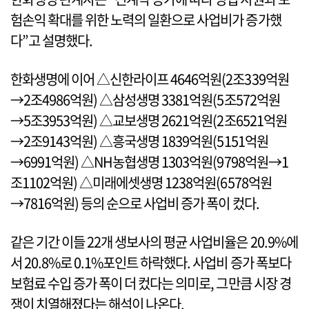
험손익 확대를 위한 노력의 일환으로 사업비가 증가했
다”고 설명했다.
한화생명에 이어 △신한라이프 4646억원(2조339억원
→2조4986억원) △삼성생명 3381억원(5조572억원
→5조3953억원) △교보생명 2621억원(2조6521억원
→2조9143억원) △흥국생명 1839억원(5151억원
→6991억원) △NH농협생명 1303억원(9798억원→1
조1102억원) △미래에셋생명 1238억원(6578억원
→7816억원) 등의 순으로 사업비 증가 폭이 컸다.
같은 기간 이들 22개 생보사의 평균 사업비율은 20.9%에
서 20.8%로 0.1%포인트 하락했다. 사업비 증가 폭보다
보험료 수입 증가 폭이 더 컸다는 의미로, 그만큼 시장 경
쟁이 치열해졌다는 해석이 나온다.