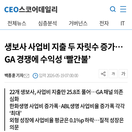
전체뉴스
심층분석
거버넌스
전자
IT
생보사 사업비 지출 두 자릿수 증가…
GA 경쟁에 수익성 ‘빨간불’
백종훈 기자
입력 2026-05-19 07:00:00
22개 생보사, 사업비 지출만 25.8조 풀어…GA 채널 의존
심화
한화생명 사업비 증가폭·ABL생명 사업비율 증가폭 각각
‘최대’
외형 성장에 사업비율 평균은 0.1%p 하락…질적 성장은
의문