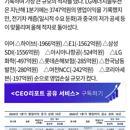
기록하며 가장 큰 규모의 적자를 냈다. LG에너지솔루션
은 지난해 1분기에는 3747억원의 영업이익을 기록했지
만, 전기차 캐즘(일시적 수요 둔화)과 중국의 저가 공세 등
이 맞물리며 올해 적자로 돌아섰다.
이어 △하이브(-1966억원) △E1(-1562억원) △삼성
SDI(-1556억원) △아시아나항공(-524억원) △LG
화학(-497억원) △롯데손해보험(-285억원) △한국남동
발전(-280억원) △여천NCC(-242억원) △코리아세
븐(-197억원) 순으로 영업손실 규모가 컸다.