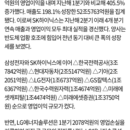
억원의 영업이익을 내며 지난해 1분기와 비교해 405.5%
증가했다. 매출도 198.1% 성장한 52조5763억원을 집계
됐다. 이로써 SK하이닉스는 지난해 2분기 이래 4개 분기
연속 매출과 영업이익 모두 최대 실적을 경신했다. 양사는
반도체 업황 호조에 힘입어 전년 동기 대비 큰 폭의 성장
세를 보였다.
삼성전자와 SK하이닉스에 이어 △한국전력공사(3조
7842억원) △현대자동차(2조5147억원) △기아(2조
2051억원) △LG전자(1조6737억원) △GS칼텍스(1조
6367억원) △한국수력원자력(1조4674억원) △미래에
셋캐피탈(1조4474억원) △미래에셋증권(1조3750억
원) 순으로 영업이익 규모가 컸다.
반면, LG에너지솔루션은 1분기 2078억원의 영업손실을