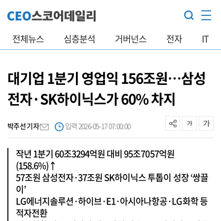
전체뉴스
심층분석
거버넌스
전자
IT
대기업 1분기 영업익 156조원…삼성
전자·SK하이닉스가 60% 차지
박주선 기자
입력 2026-05-17 07:00:00
작년 1분기 60조3294억원 대비 95조7057억원
(158.6%)↑
57조원 삼성전자·37조원 SK하이닉스 투톱이 성장 ‘쌍끌
이’
LG에너지솔루션·하이브·E1·아시아나항공·LG화학 등
적자전환