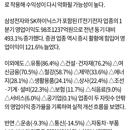
로 작용해 수익성이 다시 악화될 가능성이 높다.
삼성전자와 SK하이닉스가 포함된 IT전기전자 업종의 1
분기 영업이익도 98조1237억원으로 전년 동기 대비
493.1% 증가했다. 증권 업종 역시 증시 활황에 힘입어 영
업이익이 121.6% 늘었다.
이외에도 △유통(86.4%) △건설·건자재(76.2%) △여
신금융(70.5%) △철강(58.7%) △제약(33.6%) △에너
지(28.1%) △생활용품(24.1%) △상사(22.4%) △조선
·기계·설비(22.3%) △보험 (11.7%) △식음료(9.0%)
△서비스(6.0%) △공기업(0.1%) 업종이 두 자릿수 안팎
의 영업이익 증가율을 기록하며 실적 개선 흐름을 보였다.
반면 △운송(-9.3%) △통신(-14.5%) △자동차·부품