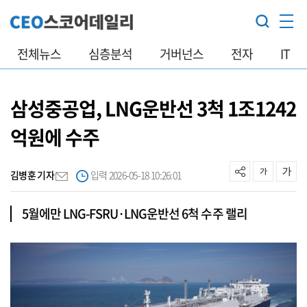
전체뉴스
심층분석
거버넌스
전자
IT
삼성중공업, LNG운반선 3척 1조1242
억원에 수주
김병훈 기자
입력 2026-05-18 10:26:01
5월에만 LNG-FSRU·LNG운반선 6척 수주 랠리