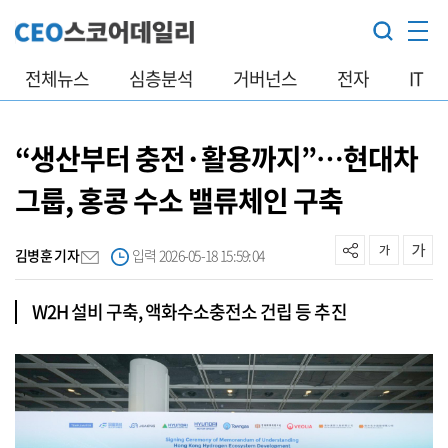
전체뉴스
심층분석
거버넌스
전자
IT
“생산부터 충전·활용까지”…현대차
그룹, 홍콩 수소 밸류체인 구축
김병훈 기자
입력 2026-05-18 15:59:04
W2H 설비 구축, 액화수소충전소 건립 등 추진