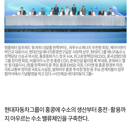
템플워터 알프레드 웡 파트너(앞줄 왼쪽부터) , 궈푸수소에너지 우핀팡 회장, 제아이엔지
박인규 대표이사, 현대건설 에너지환경연구실장 서유택 상무, 현대차그룹 에너지&수소
정책담당 신승규 부사장, 홍콩중화가스 청 돈 H.K. 최고운영책임자(COO), 중국검험인증
그룹 장지엔 회장, 비올리아 노먼 정 홍콩 COO, 춘워건설 윌리엄 룩 부대표, 춘워버스 캘
빈 윙 대표이사, (뒷줄 왼쪽부터) 푼 콕잉 홍콩 EMSD 국장, 다이앤 웡 홍콩 환경부 차관,
국토교통부 정의경 국토도시실장, 알파라우 홍콩 투자청 청장 등 주요 관계자들이 업무
협약식에서 기념촬영을 하고 있다.<사진제공=현대자동차그룹>
현대자동차그룹이 홍콩에 수소의 생산부터 충전·활용까
지 아우르는 수소 밸류체인을 구축한다.