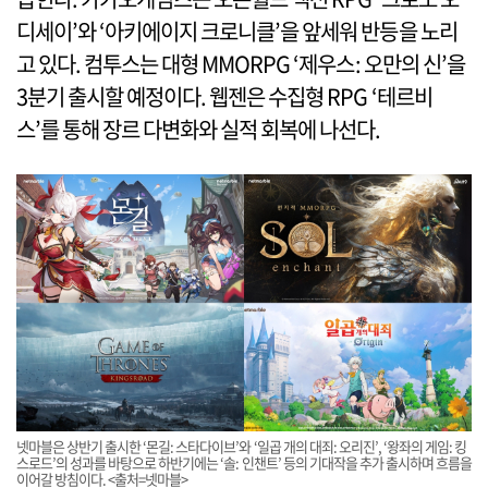
디세이’와 ‘아키에이지 크로니클’을 앞세워 반등을 노리
고 있다. 컴투스는 대형 MMORPG ‘제우스: 오만의 신’을
3분기 출시할 예정이다. 웹젠은 수집형 RPG ‘테르비
스’를 통해 장르 다변화와 실적 회복에 나선다.
넷마블은 상반기 출시한 ‘몬길: 스타다이브’와 ‘일곱 개의 대죄: 오리진’, ‘왕좌의 게임: 킹
스로드’의 성과를 바탕으로 하반기에는 ‘솔: 인챈트’ 등의 기대작을 추가 출시하며 흐름을
이어갈 방침이다. <출처=넷마블>