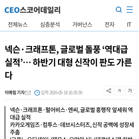
전체뉴스
심층분석
거버넌스
전자
IT
넥슨·크래프톤, 글로벌 돌풍 ‘역대급
실적’… 하반기 대형 신작이 판도 가른
다
이예림 기자
입력 2026-05-18 16:35:59
넥슨·크래프톤·펄어비스·엔씨, 글로벌 흥행작 앞세워 역
대급 실적
카카오게임즈·컴투스·데브시스터즈, 신작 공백에 성장세
주춤