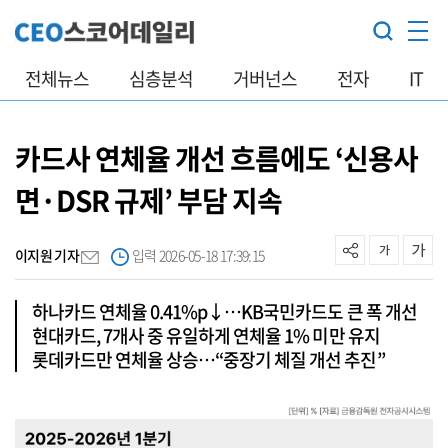
전체뉴스
심층분석
거버넌스
전자
IT
카드사 연체율 개선 흐름에도 ‘신용사
면·DSR 규제’ 부담 지속
이지원 기자
입력 2026-05-18 17:39:15
하나카드 연체율 0.41%p↓…KB국민카드도 큰 폭 개선
현대카드, 7개사 중 유일하게 연체율 1% 미만 유지
롯데카드만 연체율 상승…“중장기 체질 개선 추진”