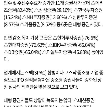
인수 및 주선수수료가 증가한 11개 증권사 가운데 △메리
츠증권(82.42%) △삼성증권(28.16%) △한국투자증권
(15.24%) △NH투자증권(13.66%) △신한투자증권
(8.57%) △키움증권(8.52%) 등 6곳은 대형 증권사였다.
반면 감소 폭이 가장 큰 곳은 △한화투자증권(-76.6%)
△현대차증권(-76.62%) △IBK투자증권(-66.04%)
△DB증권(-66.04%) △다올투자증권(-46.88%) 등이었
다.
업계에서는 스팩(SPAC) 합병이나 코스닥 중소형 기업 중
심으로 IPO 실적을 쌓아온 중소형 증권사들이 강화된 상
장 심사의 직격탄을 맞은 것으로 보고 있다.
대형 증권사들도 상황이 녹록지는 않다. △대신증권