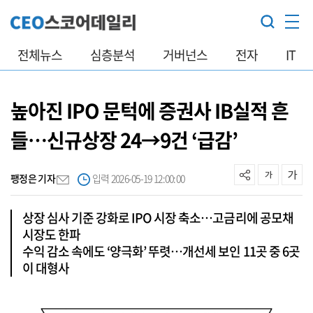
전체뉴스
심층분석
거버넌스
전자
IT
높아진 IPO 문턱에 증권사 IB실적 흔
들…신규상장 24→9건 ‘급감’
팽정은 기자
입력 2026-05-19 12:00:00
상장 심사 기준 강화로 IPO 시장 축소…고금리에 공모채
시장도 한파
수익 감소 속에도 ‘양극화’ 뚜렷…개선세 보인 11곳 중 6곳
이 대형사