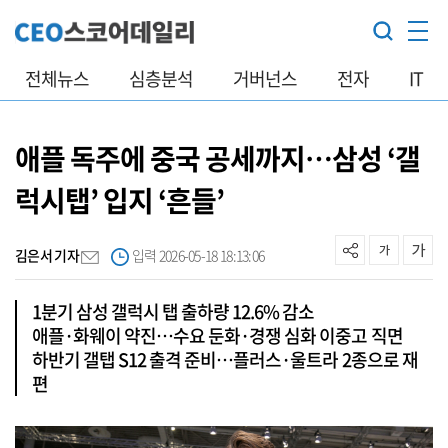
전체뉴스
심층분석
거버넌스
전자
IT
애플 독주에 중국 공세까지…삼성 ‘갤
럭시탭’ 입지 ‘흔들’
김은서 기자
입력 2026-05-18 18:13:06
1분기 삼성 갤럭시 탭 출하량 12.6% 감소
애플·화웨이 약진…수요 둔화·경쟁 심화 이중고 직면
하반기 갤탭 S12 출격 준비…플러스·울트라 2종으로 재
편