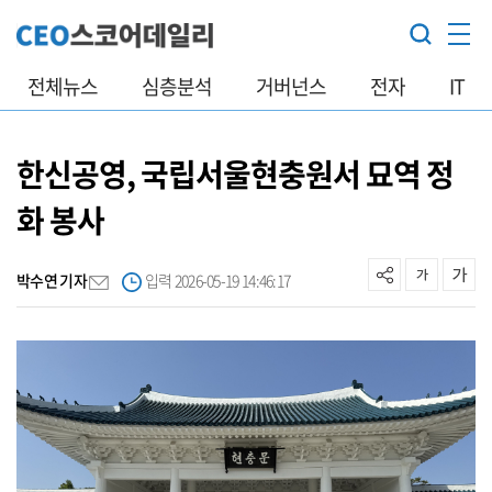
전체뉴스
심층분석
거버넌스
전자
IT
한신공영, 국립서울현충원서 묘역 정
화 봉사
박수연 기자
입력 2026-05-19 14:46:17