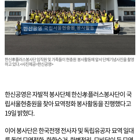
한신孝플러스봉사단 임직원 및 가족들이 현충원 봉사활동에 앞서 단체기념사진을 촬영
하고 있다.<사진제공=한신공영>
한신공영은 자발적 봉사단체 한신孝플러스봉사단이 국
립서울현충원을 찾아 묘역정화 봉사활동을 진행했다고
19일 밝혔다.
이어 봉사단은 한국전쟁 전사자 및 독립유공자 묘역 일대
를 돌며 묘역정화, 화환수거, 화병정리, 묘비닦이 등 묘역