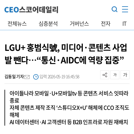
전체뉴스
심층분석
거버넌스
전자
IT
LGU+ 홍범식號, 미디어·콘텐츠 사업
발 뺀다…“통신·AIDC에 역량 집중”
김동일 기자
입력 2026-05-19 16:45:58
아이들나라 모바일·U+모바일tv 등 콘텐츠 서비스 잇따라
종료
자체 콘텐츠 제작 조직 ‘스튜디오X+U’ 해체에 CCO 조직도
해체
AI 데이터센터·AI 고객센터 등 B2B 인프라로 자원 재배치