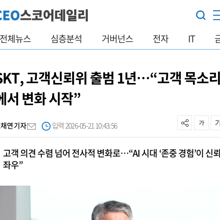
전체뉴스
심층분석
거버넌스
전자
IT
SKT, 고객신뢰위 출범 1년…“고객 목소
에서 변화 시작”
진채연 기자
입력 2026-05-21 10:43:56
고객 의견 수렴 넘어 전사적 변화로…“AI 시대 ‘존중 경험’이 신
좌우”