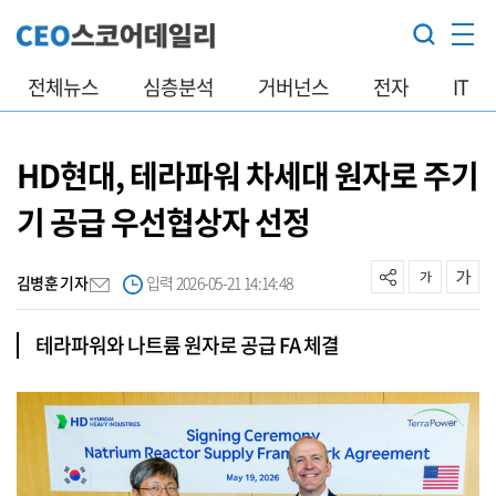
전체뉴스
심층분석
거버넌스
전자
IT
HD현대, 테라파워 차세대 원자로 주기
기 공급 우선협상자 선정
김병훈 기자
입력 2026-05-21 14:14:48
테라파워와 나트륨 원자로 공급 FA 체결