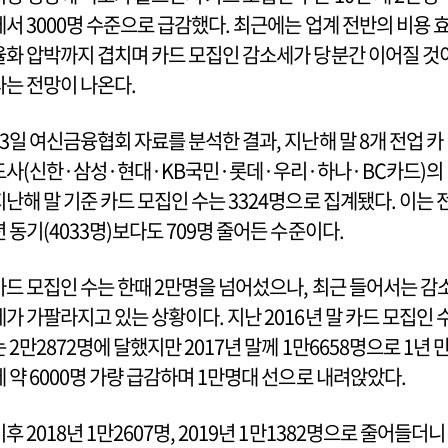
에서 3000명 수준으로 급감했다. 최근에는 업계 전반의 비용 
율화 압박까지 겹치며 카드 모집인 감소세가 당분간 이어질 것
라는 전망이 나온다.
23일 여신금융협회 자료를 분석한 결과, 지난해 말 8개 전업 카
드사(신한·삼성·현대·KB국민·롯데·우리·하나·BC카드)의
지난해 말 기준 카드 모집인 수는 3324명으로 집계됐다. 이는 
년 동기(4033명)보다도 709명 줄어든 수준이다.
카드 모집인 수는 한때 2만명을 넘어섰으나, 최근 들어서는 감
세가 가팔라지고 있는 상황이다. 지난 2016년 말 카드 모집인 
는 2만2872명에 달했지만 2017년 말께 1만6658명으로 1년 
에 약 6000명 가량 급감하며 1만명대 선으로 내려앉았다.
이후 2018년 1만2607명, 2019년 1만1382명으로 줄어들더니