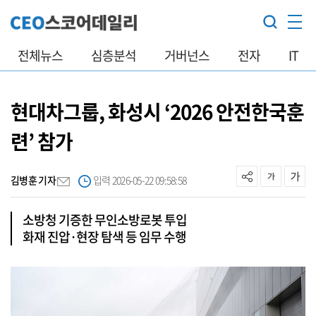
전체뉴스
심층분석
거버넌스
전자
IT
현대차그룹, 화성시 ‘2026 안전한국훈
련’ 참가
김병훈 기자
입력 2026-05-22 09:58:58
소방청 기증한 무인소방로봇 투입
화재 진압·현장 탐색 등 임무 수행