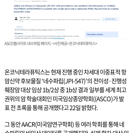
ASCO웹사이트 네수파립 페이지. <사진제공=온코닉테라퓨틱스>
온코닉테라퓨틱스는 현재 진행 중인 차세대 이중표적 항
암신약 후보물질 ‘네수파립(JPI-547)’의 전이성·진행성
췌장암 대상 임상 1b/2상 중 1b상 결과 일부를 세계 최고
권위의 암 학술대회인 미국임상종양학회((ASCO)가 발
표 전 초록을 통해 공개했다고 22일 밝혔다.
그 동안 AACR(미국암연구학회) 등 여러 학회를 통해 네