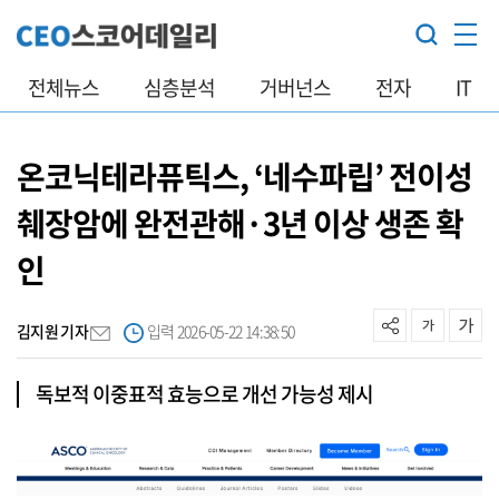
전체뉴스
심층분석
거버넌스
전자
IT
온코닉테라퓨틱스, ‘네수파립’ 전이성
췌장암에 완전관해·3년 이상 생존 확
인
김지원 기자
입력 2026-05-22 14:38:50
독보적 이중표적 효능으로 개선 가능성 제시