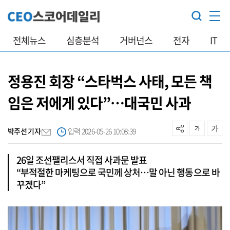
전체뉴스
심층분석
거버넌스
전자
IT
정용진 회장 “스타벅스 사태, 모든 책
임은 저에게 있다”…대국민 사과
박주선 기자
입력 2026-05-26 10:08:39
26일 조선팰리스서 직접 사과문 발표
“부적절한 마케팅으로 국민께 상처…말 아닌 행동으로 바
꾸겠다”