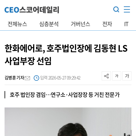
전체뉴스
심층분석
거버넌스
전자
IT
한화에어로, 호주법인장에 김동현 LS
사업부장 선임
김병훈 기자
입력 2026-05-27 09:29:42
호주 법인장 겸임…연구소·사업장장 등 거친 전문가