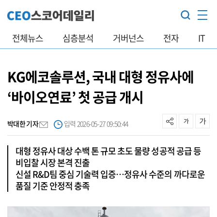
전체뉴스
심층분석
거버넌스
전자
IT
KG에코솔루션, 국내 대형 정유사에
‘바이오연료’ 첫 공급 개시
박대한 기자
입력 2026-05-27 09:50:44
대형 정유사 대상 수백 톤 규모 초도 물량 성공적 공급 등
비입찰 시장 본격 진출
신설 R&D팀 중심 기술력 입증…정유사 수준의 까다로운
품질 기준 안정적 충족