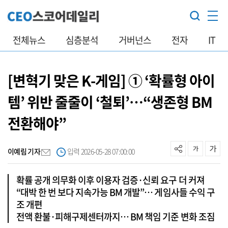
전체뉴스
심층분석
거버넌스
전자
IT
[변혁기 맞은 K-게임] ① ‘확률형 아이
템’ 위반 줄줄이 ‘철퇴’…“생존형 BM
전환해야”
이예림 기자
입력 2026-05-28 07:00:00
확률 공개 의무화 이후 이용자 검증·신뢰 요구 더 커져
“대박 한 번 보다 지속가능 BM 개발”… 게임사들 수익 구
조 개편
전액 환불·피해구제센터까지… BM 책임 기준 변화 조짐