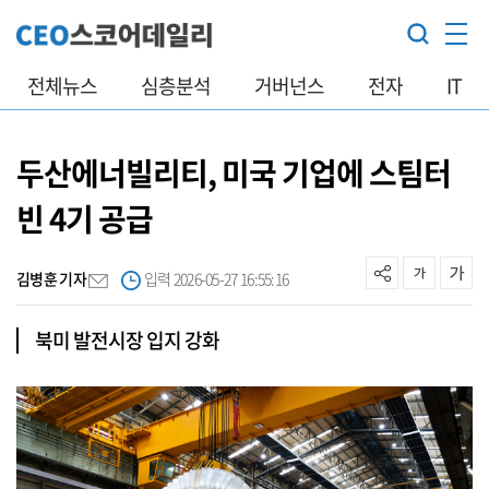
전체뉴스
심층분석
거버넌스
전자
IT
두산에너빌리티, 미국 기업에 스팀터
빈 4기 공급
김병훈 기자
입력 2026-05-27 16:55:16
북미 발전시장 입지 강화