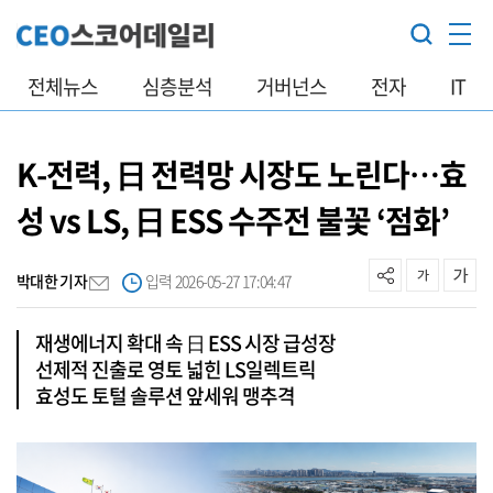
전체뉴스
심층분석
거버넌스
전자
IT
K-전력, 日 전력망 시장도 노린다…효
성 vs LS, 日 ESS 수주전 불꽃 ‘점화’
박대한 기자
입력 2026-05-27 17:04:47
재생에너지 확대 속 日 ESS 시장 급성장
선제적 진출로 영토 넓힌 LS일렉트릭
효성도 토털 솔루션 앞세워 맹추격