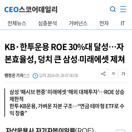
전체뉴스
심층분석
거버넌스
전자
IT
KB·한투운용 ROE 30%대 달성…자
본효율성, 덩치 큰 삼성‧미래에셋 제쳐
팽정은 기자
입력 2026-05-28 07:00:00
삼성 ‘패시브 편중’‧미래에셋 ‘해외 대체투자’…ROE 상승
제한적
한투‧KB운용, 가벼운 자본 구조…“연금‧테마형 ETF로 수
익 창출”