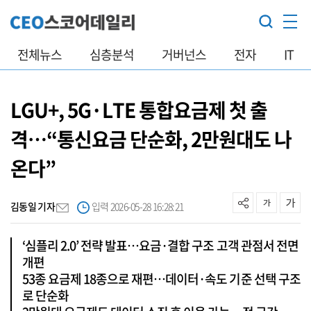
전체뉴스
심층분석
거버넌스
전자
IT
LGU+, 5G·LTE 통합요금제 첫 출
격…“통신요금 단순화, 2만원대도 나
온다”
김동일 기자
입력 2026-05-28 16:28:21
‘심플리 2.0’ 전략 발표…요금·결합 구조 고객 관점서 전면
개편
53종 요금제 18종으로 재편…데이터·속도 기준 선택 구조
로 단순화