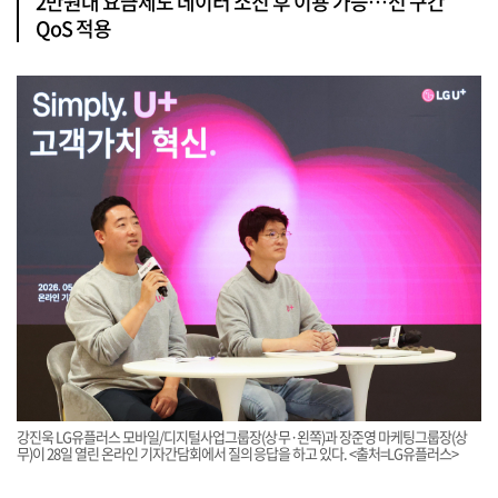
2만원대 요금제도 데이터 소진 후 이용 가능…전 구간
QoS 적용
강진욱 LG유플러스 모바일/디지털사업그룹장(상무·왼쪽)과 장준영 마케팅그룹장(상
무)이 28일 열린 온라인 기자간담회에서 질의응답을 하고 있다. <출처=LG유플러스>