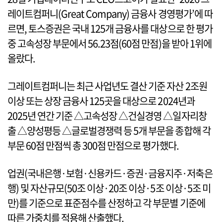
레이트컴퍼니(Great Company) 금융사 경영평가’에 따
르면, 토스증권은 국내 125개 금융사를 대상으로 한 평가
중 고속성장 부문에서 56.23점(60점 만점)을 받아 1위에
올랐다.
그레이트컴퍼니는 최근 사업년도 결산 기준 자산 2조원
이상 또는 상장 금융사 125곳을 대상으로 2024년과
2025년 연간 기준 △고속성장 △건실경영 △일자리창
출 △양성평등 △글로벌경쟁력 등 5개 부문을 종합해 각
부문 60점 만점씩 총 300점 만점으로 평가했다.
업권(국내은행·보험·신용카드·증권·금융지주·저축은
행) 및 자산규모(50조 이상·20조 이상·5조 이상·5조 미
만)를 기준으로 표준점수를 산정하고 각 부문별 기준에
따른 가중치를 적용해 산출했다.