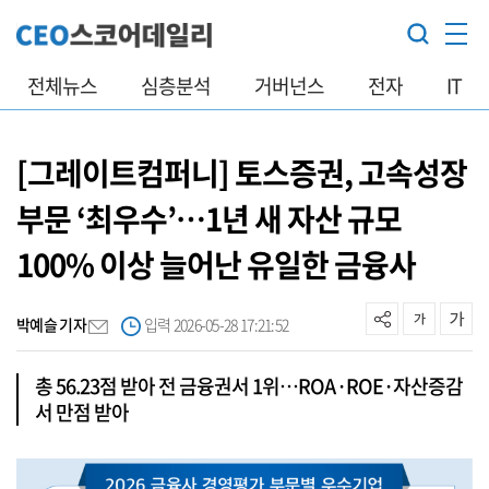
전체뉴스
심층분석
거버넌스
전자
IT
[그레이트컴퍼니] 토스증권, 고속성장
부문 ‘최우수’…1년 새 자산 규모
100% 이상 늘어난 유일한 금융사
박예슬 기자
입력 2026-05-28 17:21:52
총 56.23점 받아 전 금융권서 1위…ROA·ROE·자산증감
서 만점 받아