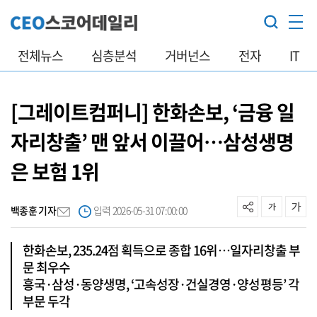
전체뉴스
심층분석
거버넌스
전자
IT
[그레이트컴퍼니] 한화손보, ‘금융 일
자리창출’ 맨 앞서 이끌어…삼성생명
은 보험 1위
백종훈 기자
입력 2026-05-31 07:00:00
한화손보, 235.24점 획득으로 종합 16위…일자리창출 부
문 최우수
흥국·삼성·동양생명, ‘고속성장·건실경영·양성평등’ 각
부문 두각