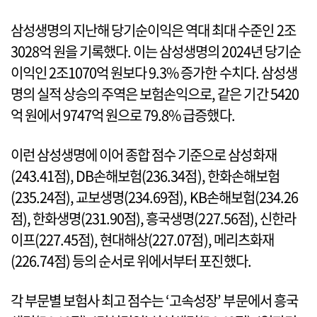
삼성생명의 지난해 당기순이익은 역대 최대 수준인 2조
3028억 원을 기록했다. 이는 삼성생명의 2024년 당기순
이익인 2조1070억 원보다 9.3% 증가한 수치다. 삼성생
명의 실적 상승의 주역은 보험손익으로, 같은 기간 5420
억 원에서 9747억 원으로 79.8% 급증했다.
이런 삼성생명에 이어 종합 점수 기준으로 삼성화재
(243.41점), DB손해보험(236.34점), 한화손해보험
(235.24점), 교보생명(234.69점), KB손해보험(234.26
점), 한화생명(231.90점), 흥국생명(227.56점), 신한라
이프(227.45점), 현대해상(227.07점), 메리츠화재
(226.74점) 등의 순서로 위에서부터 포진했다.
각 부문별 보험사 최고 점수는 ‘고속성장’ 부문에서 흥국