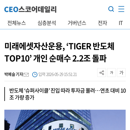
전체뉴스
심층분석
거버넌스
전자
IT
미래에셋자산운용, ‘TIGER 반도체
TOP10’ 개인 순매수 2.2조 돌파
박예슬 기자
입력 2026-05-29 15:51:21
반도체 ‘슈퍼사이클’ 진입 따라 투자금 몰려…연초 대비 10
조 가량 증가