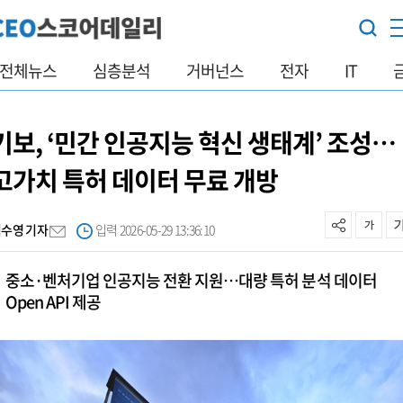
전체뉴스
심층분석
거버넌스
전자
IT
기보, ‘민간 인공지능 혁신 생태계’ 조성…
고가치 특허 데이터 무료 개방
이수영 기자
입력 2026-05-29 13:36:10
중소·벤처기업 인공지능 전환 지원…대량 특허 분석 데이터
Open API 제공